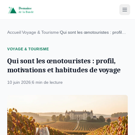
Voyage & Tourisme
Accueil
/
Voyage & Tourisme
/
Qui sont les œnotouristes : profil, motivations et habitudes de voyage
Villes & Villages
VOYAGE & TOURISME
Immobilier
Qui sont les œnotouristes : profil,
motivations et habitudes de voyage
Écotourisme
10 juin 2026
|
6 min de lecture