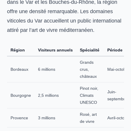
dans le Var et les Bouches-du-Rhône, la région
offre une densité remarquable. Les
domaines
viticoles du Var
accueillent un public international
attiré par l’art de vivre méditerranéen.
Région
Visiteurs annuels
Spécialité
Période idé
Grands
Bordeaux
6 millions
crus,
Mai-octobre
châteaux
Pinot noir,
Juin-
Bourgogne
2,5 millions
Climats
septembre
UNESCO
Rosé, art
Provence
3 millions
Avril-octobre
de vivre