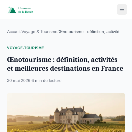
Voyage & Tourisme
Accueil
/
Voyage & Tourisme
/
Œnotourisme : définition, activités et meilleures destinations en France
Villes & Villages
VOYAGE-TOURISME
Immobilier
Œnotourisme : définition, activités
et meilleures destinations en France
Écotourisme
30 mai 2026
|
6 min de lecture